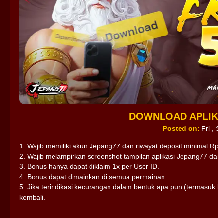
DOWNLOAD APLIKA
Posted on:
Fri ,
1. Wajib memiliki akun Jepang77 dan riwayat deposit minimal R
2. Wajib melampirkan screenshot tampilan aplikasi Jepang77 d
3. Bonus hanya dapat diklaim 1x per User ID.
4. Bonus dapat dimainkan di semua permainan.
5. Jika terindikasi kecurangan dalam bentuk apa pun (termasuk
kembali.