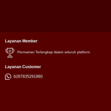
Layanan Member
Permainan Terlengkap dalam seluruh platform
Layanan Customer
6287835291960