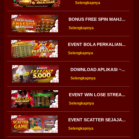
Selengkapnya
BONUS FREE SPIN MAHJ...
Selengkapnya
EVENT BOLA PERKALIAN...
Selengkapnya
DOWNLOAD APLIKASI ~...
Selengkapnya
EVENT WIN LOSE STREA...
Selengkapnya
EVENT SCATTER SEJAJA...
Selengkapnya