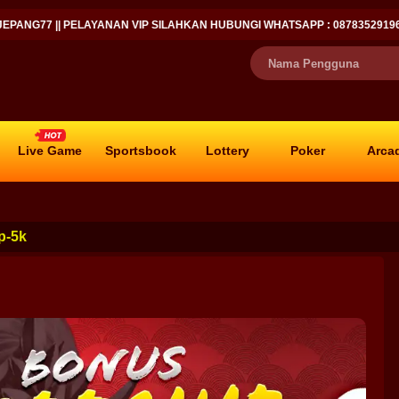
G77 || PELAYANAN VIP SILAHKAN HUBUNGI WHATSAPP : 087835291960 / T
Live Game
Sportsbook
Lottery
Poker
Arca
p-5k