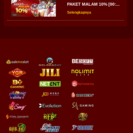
PAKET MALAM 10% [00:...
Selengkapnya