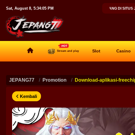
Sat, August 8, 5:34:06 PM
SELAMAT DATANG DI SITUS JEPAN
Slot
Casino
Stream and play
JEPANG77
Promotion
Download-aplikasi-freechi
Kembali